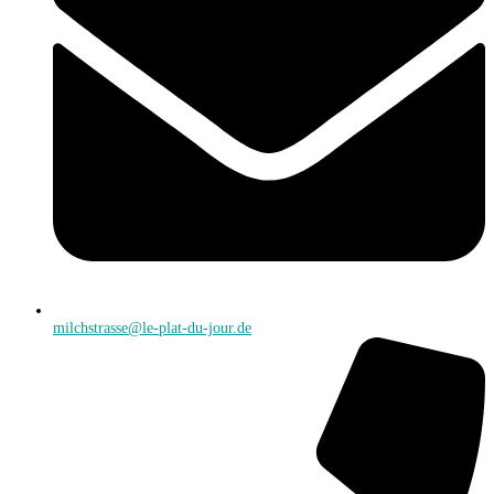
milchstrasse@le-plat-du-jour.de