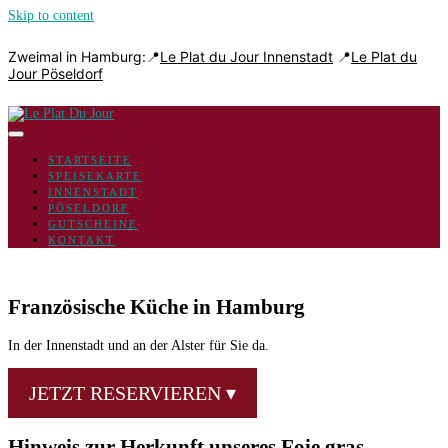
Skip to content
Zweimal in Hamburg:📍
Le Plat du Jour Innenstadt
📍
Le Plat du
Jour Pöseldorf
STARTSEITE
SPEISEKARTE
INNENSTADT
PÖSELDORF
GUTSCHEINE
KONTAKT
Französische Küche in Hamburg
In der Innenstadt und an der Alster für Sie da.
JETZT RESERVIEREN ▾
Hinweis zur Herkunft unseres Foie gras