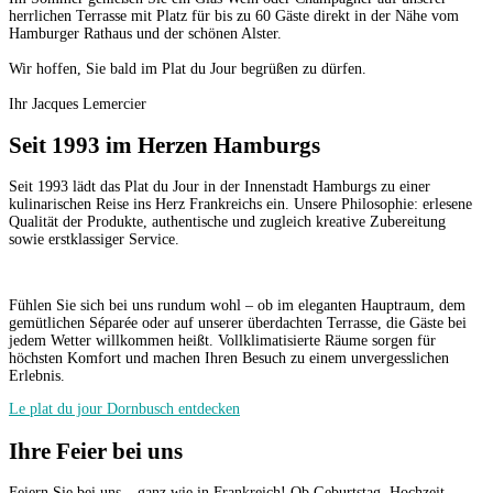
herrlichen Terrasse mit Platz für bis zu 60 Gäste direkt in der Nähe vom
Hamburger Rathaus und der schönen Alster.
Wir hoffen, Sie bald im Plat du Jour begrüßen zu dürfen.
Ihr Jacques Lemercier
Seit 1993 im Herzen Hamburgs
Seit 1993 lädt das Plat du Jour in der Innenstadt Hamburgs zu einer
kulinarischen Reise ins Herz Frankreichs ein. Unsere Philosophie: erlesene
Qualität der Produkte, authentische und zugleich kreative Zubereitung
sowie erstklassiger Service.
Fühlen Sie sich bei uns rundum wohl – ob im eleganten Hauptraum, dem
gemütlichen Séparée oder auf unserer überdachten Terrasse, die Gäste bei
jedem Wetter willkommen heißt. Vollklimatisierte Räume sorgen für
höchsten Komfort und machen Ihren Besuch zu einem unvergesslichen
Erlebnis.
Le plat du jour Dornbusch entdecken
Ihre Feier bei uns
Feiern Sie bei uns – ganz wie in Frankreich! Ob Geburtstag, Hochzeit,