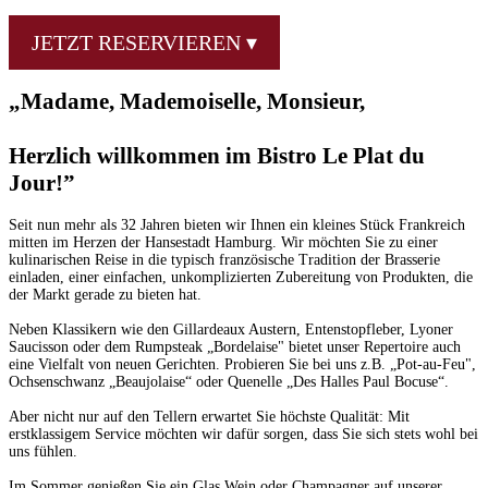
JETZT RESERVIEREN ▾
„Madame, Mademoiselle, Monsieur,
Herzlich willkommen im Bistro Le Plat du
Jour!”
Seit nun mehr als 32 Jahren bieten wir Ihnen ein kleines Stück Frankreich
mitten im Herzen der Hansestadt Hamburg. Wir möchten Sie zu einer
kulinarischen Reise in die typisch französische Tradition der Brasserie
einladen, einer einfachen, unkomplizierten Zubereitung von Produkten, die
der Markt gerade zu bieten hat.
Neben Klassikern wie den Gillardeaux Austern, Entenstopfleber, Lyoner
Saucisson oder dem Rumpsteak „Bordelaise" bietet unser Repertoire auch
eine Vielfalt von neuen Gerichten. Probieren Sie bei uns z.B. „Pot-au-Feu",
Ochsenschwanz „Beaujolaise“ oder Quenelle „Des Halles Paul Bocuse“.
Aber nicht nur auf den Tellern erwartet Sie höchste Qualität: Mit
erstklassigem Service möchten wir dafür sorgen, dass Sie sich stets wohl bei
uns fühlen.
Im Sommer genießen Sie ein Glas Wein oder Champagner auf unserer